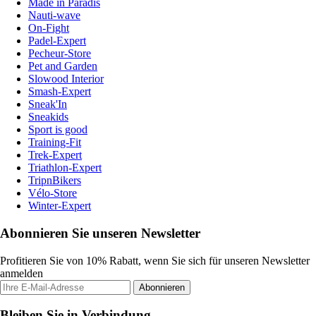
Made in Paradis
Nauti-wave
On-Fight
Padel-Expert
Pecheur-Store
Pet and Garden
Slowood Interior
Smash-Expert
Sneak'In
Sneakids
Sport is good
Training-Fit
Trek-Expert
Triathlon-Expert
TripnBikers
Vélo-Store
Winter-Expert
Abonnieren Sie unseren Newsletter
Profitieren Sie von 10% Rabatt, wenn Sie sich für unseren Newsletter
anmelden
Abonnieren
Bleiben Sie in Verbindung