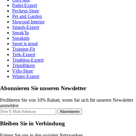
Padel-Expert
Pecheur-Store
Pet and Garden
Slowood Interior
Smash-Expert
Sneak'In
Sneakids
Sport is good
Training-Fit
Trek-Expert
Triathlon-Expert
TripnBikers
Vélo-Store
Winter-Expert
Abonnieren Sie unseren Newsletter
Profitieren Sie von 10% Rabatt, wenn Sie sich für unseren Newsletter
anmelden
Abonnieren
Bleiben Sie in Verbindung
Folgen Sie uns in den sozialen Netzwerken