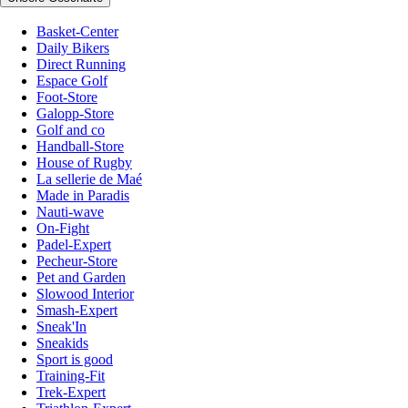
Basket-Center
Daily Bikers
Direct Running
Espace Golf
Foot-Store
Galopp-Store
Golf and co
Handball-Store
House of Rugby
La sellerie de Maé
Made in Paradis
Nauti-wave
On-Fight
Padel-Expert
Pecheur-Store
Pet and Garden
Slowood Interior
Smash-Expert
Sneak'In
Sneakids
Sport is good
Training-Fit
Trek-Expert