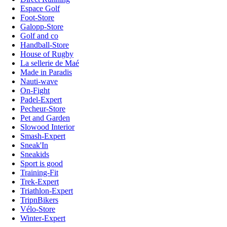
Espace Golf
Foot-Store
Galopp-Store
Golf and co
Handball-Store
House of Rugby
La sellerie de Maé
Made in Paradis
Nauti-wave
On-Fight
Padel-Expert
Pecheur-Store
Pet and Garden
Slowood Interior
Smash-Expert
Sneak'In
Sneakids
Sport is good
Training-Fit
Trek-Expert
Triathlon-Expert
TripnBikers
Vélo-Store
Winter-Expert