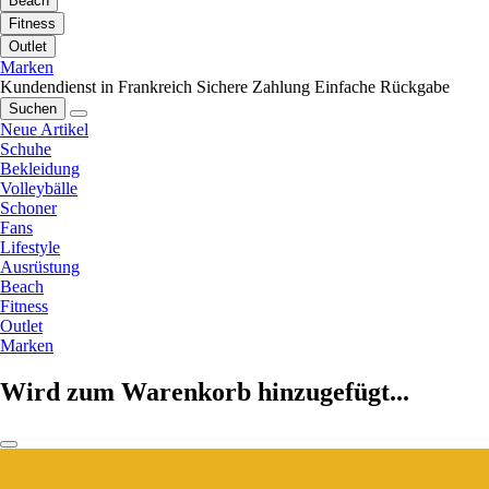
Beach
Fitness
Outlet
Marken
Kundendienst in Frankreich
Sichere Zahlung
Einfache Rückgabe
Suchen
Neue Artikel
Schuhe
Bekleidung
Volleybälle
Schoner
Fans
Lifestyle
Ausrüstung
Beach
Fitness
Outlet
Marken
Wird zum Warenkorb hinzugefügt...