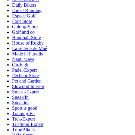
Daily Bikers
Direct Running
Espace Golf
Foot-Store
Galopp-Store
Golf and co
Handball-Store
House of Rugby
La sellerie de Maé
Made in Paradis
Nauti-wave
On-Fight
Padel-Expert
Pecheur-Store
Pet and Garden
Slowood Interior
Smash-Expert
Sneak'In
Sneakids
Sport is good
Training-Fit
Trek-Expert
Triathlon-Expert
TripnBikers