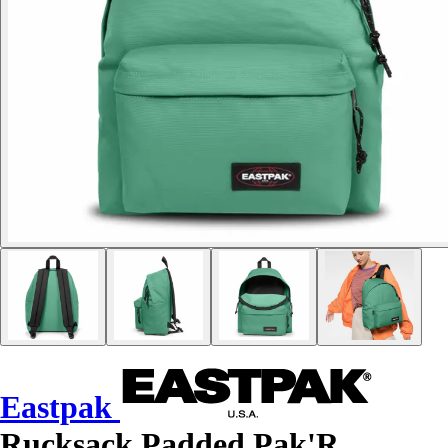
Eastpak
Rucksack Padded Pak'R