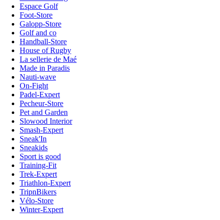
Espace Golf
Foot-Store
Galopp-Store
Golf and co
Handball-Store
House of Rugby
La sellerie de Maé
Made in Paradis
Nauti-wave
On-Fight
Padel-Expert
Pecheur-Store
Pet and Garden
Slowood Interior
Smash-Expert
Sneak'In
Sneakids
Sport is good
Training-Fit
Trek-Expert
Triathlon-Expert
TripnBikers
Vélo-Store
Winter-Expert