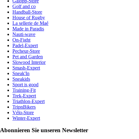
Galopp-Store
Golf and co
Handball-Store
House of Rugby
La sellerie de Maé
Made in Paradis
Nauti-wave
On-Fight
Padel-Expert
Pecheur-Store
Pet and Garden
Slowood Interior
Smash-Expert
Sneak'In
Sneakids
Sport is good
Training-Fit
Trek-Expert
Triathlon-Expert
TripnBikers
Vélo-Store
Winter-Expert
Abonnieren Sie unseren Newsletter