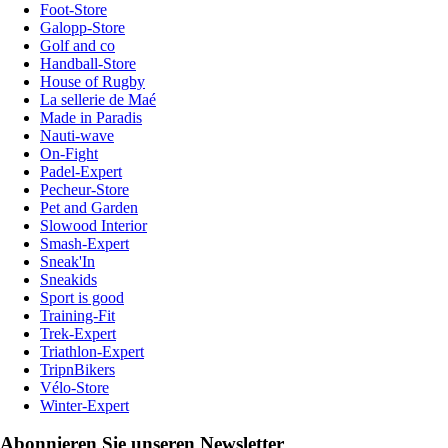
Foot-Store
Galopp-Store
Golf and co
Handball-Store
House of Rugby
La sellerie de Maé
Made in Paradis
Nauti-wave
On-Fight
Padel-Expert
Pecheur-Store
Pet and Garden
Slowood Interior
Smash-Expert
Sneak'In
Sneakids
Sport is good
Training-Fit
Trek-Expert
Triathlon-Expert
TripnBikers
Vélo-Store
Winter-Expert
Abonnieren Sie unseren Newsletter