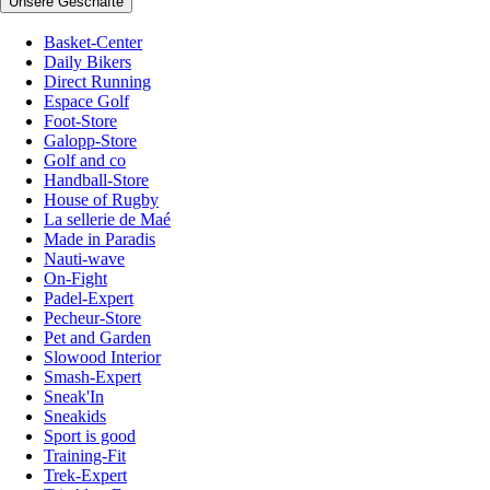
Unsere Geschäfte
Basket-Center
Daily Bikers
Direct Running
Espace Golf
Foot-Store
Galopp-Store
Golf and co
Handball-Store
House of Rugby
La sellerie de Maé
Made in Paradis
Nauti-wave
On-Fight
Padel-Expert
Pecheur-Store
Pet and Garden
Slowood Interior
Smash-Expert
Sneak'In
Sneakids
Sport is good
Training-Fit
Trek-Expert