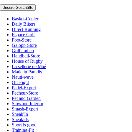
Unsere Geschäfte
Basket-Center
Daily Bikers
Direct Running
Espace Golf
Foot-Store
Galopp-Store
Golf and co
Handball-Store
House of Rugby
La sellerie de Maé
Made in Paradis
Nauti-wave
On-Fight
Padel-Expert
Pecheur-Store
Pet and Garden
Slowood Interior
Smash-Expert
Sneak'In
Sneakids
Sport is good
Training-Fit