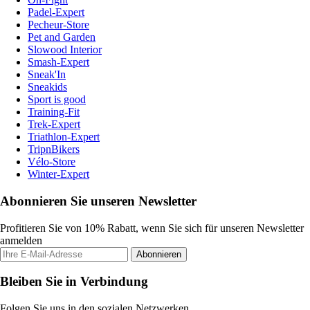
Padel-Expert
Pecheur-Store
Pet and Garden
Slowood Interior
Smash-Expert
Sneak'In
Sneakids
Sport is good
Training-Fit
Trek-Expert
Triathlon-Expert
TripnBikers
Vélo-Store
Winter-Expert
Abonnieren Sie unseren Newsletter
Profitieren Sie von 10% Rabatt, wenn Sie sich für unseren Newsletter
anmelden
Abonnieren
Bleiben Sie in Verbindung
Folgen Sie uns in den sozialen Netzwerken