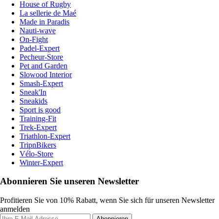
House of Rugby
La sellerie de Maé
Made in Paradis
Nauti-wave
On-Fight
Padel-Expert
Pecheur-Store
Pet and Garden
Slowood Interior
Smash-Expert
Sneak'In
Sneakids
Sport is good
Training-Fit
Trek-Expert
Triathlon-Expert
TripnBikers
Vélo-Store
Winter-Expert
Abonnieren Sie unseren Newsletter
Profitieren Sie von 10% Rabatt, wenn Sie sich für unseren Newsletter
anmelden
Abonnieren