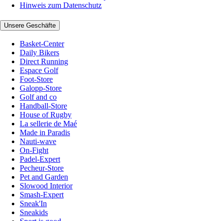
Hinweis zum Datenschutz
Unsere Geschäfte
Basket-Center
Daily Bikers
Direct Running
Espace Golf
Foot-Store
Galopp-Store
Golf and co
Handball-Store
House of Rugby
La sellerie de Maé
Made in Paradis
Nauti-wave
On-Fight
Padel-Expert
Pecheur-Store
Pet and Garden
Slowood Interior
Smash-Expert
Sneak'In
Sneakids