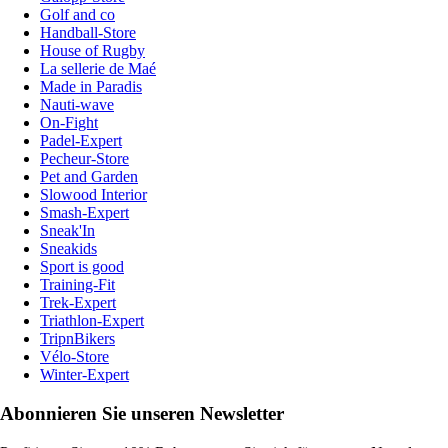
Golf and co
Handball-Store
House of Rugby
La sellerie de Maé
Made in Paradis
Nauti-wave
On-Fight
Padel-Expert
Pecheur-Store
Pet and Garden
Slowood Interior
Smash-Expert
Sneak'In
Sneakids
Sport is good
Training-Fit
Trek-Expert
Triathlon-Expert
TripnBikers
Vélo-Store
Winter-Expert
Abonnieren Sie unseren Newsletter