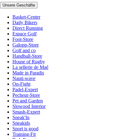
Unsere Geschäfte
Basket-Center
Daily Bikers
Direct Running
Espace Golf
Foot-Store
Galopp-Store
Golf and co
Handball-Store
House of Rugby
La sellerie de Maé
Made in Paradis
Nauti-wave
On-Fight
Padel-Expert
Pecheur-Store
Pet and Garden
Slowood Interior
Smash-Expert
Sneak'In
Sneakids
Sport is good
Training-Fit