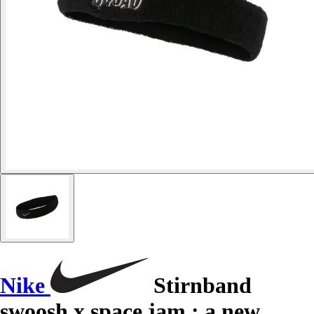
Nike
Stirnband
swoosh x space jam : a new