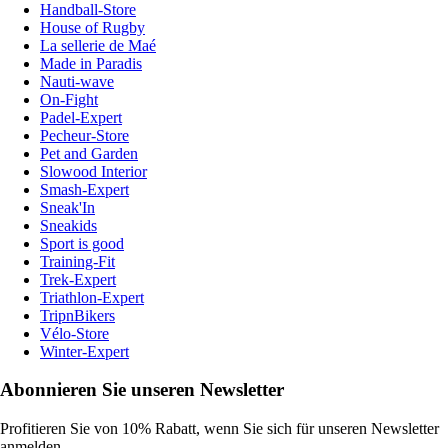
Handball-Store
House of Rugby
La sellerie de Maé
Made in Paradis
Nauti-wave
On-Fight
Padel-Expert
Pecheur-Store
Pet and Garden
Slowood Interior
Smash-Expert
Sneak'In
Sneakids
Sport is good
Training-Fit
Trek-Expert
Triathlon-Expert
TripnBikers
Vélo-Store
Winter-Expert
Abonnieren Sie unseren Newsletter
Profitieren Sie von 10% Rabatt, wenn Sie sich für unseren Newsletter
anmelden