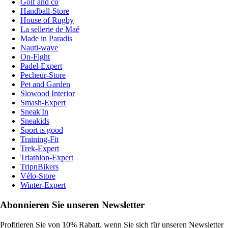
Golf and co
Handball-Store
House of Rugby
La sellerie de Maé
Made in Paradis
Nauti-wave
On-Fight
Padel-Expert
Pecheur-Store
Pet and Garden
Slowood Interior
Smash-Expert
Sneak'In
Sneakids
Sport is good
Training-Fit
Trek-Expert
Triathlon-Expert
TripnBikers
Vélo-Store
Winter-Expert
Abonnieren Sie unseren Newsletter
Profitieren Sie von 10% Rabatt, wenn Sie sich für unseren Newsletter