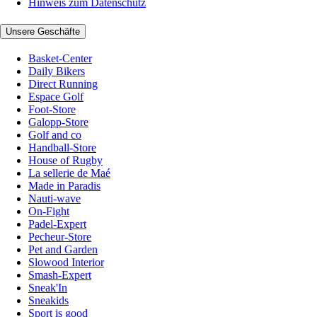
Hinweis zum Datenschutz
Unsere Geschäfte
Basket-Center
Daily Bikers
Direct Running
Espace Golf
Foot-Store
Galopp-Store
Golf and co
Handball-Store
House of Rugby
La sellerie de Maé
Made in Paradis
Nauti-wave
On-Fight
Padel-Expert
Pecheur-Store
Pet and Garden
Slowood Interior
Smash-Expert
Sneak'In
Sneakids
Sport is good