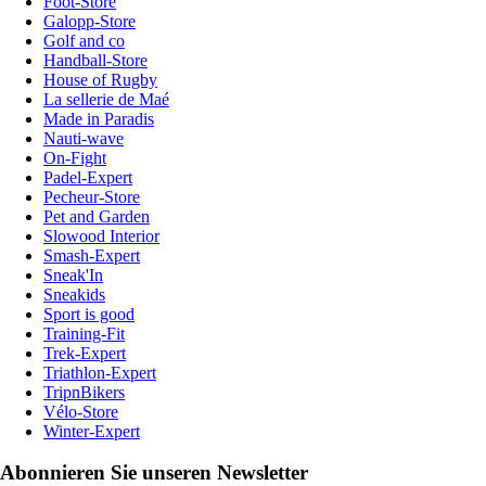
Foot-Store
Galopp-Store
Golf and co
Handball-Store
House of Rugby
La sellerie de Maé
Made in Paradis
Nauti-wave
On-Fight
Padel-Expert
Pecheur-Store
Pet and Garden
Slowood Interior
Smash-Expert
Sneak'In
Sneakids
Sport is good
Training-Fit
Trek-Expert
Triathlon-Expert
TripnBikers
Vélo-Store
Winter-Expert
Abonnieren Sie unseren Newsletter