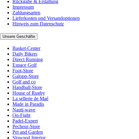
Rückgabe & Erstattung
Impressum
Zahlungsarten
Lieferkosten und Versandoptionen
Hinweis zum Datenschutz
Unsere Geschäfte
Basket-Center
Daily Bikers
Direct Running
Espace Golf
Foot-Store
Galopp-Store
Golf and co
Handball-Store
House of Rugby
La sellerie de Maé
Made in Paradis
Nauti-wave
On-Fight
Padel-Expert
Pecheur-Store
Pet and Garden
Slowood Interior