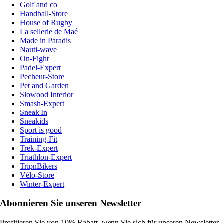
Golf and co
Handball-Store
House of Rugby
La sellerie de Maé
Made in Paradis
Nauti-wave
On-Fight
Padel-Expert
Pecheur-Store
Pet and Garden
Slowood Interior
Smash-Expert
Sneak'In
Sneakids
Sport is good
Training-Fit
Trek-Expert
Triathlon-Expert
TripnBikers
Vélo-Store
Winter-Expert
Abonnieren Sie unseren Newsletter
Profitieren Sie von 10% Rabatt, wenn Sie sich für unseren Newsletter