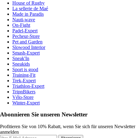
House of Rugby
La sellerie de Maé
Made in Paradis
Nauti-wave
On-Fight
Padel-Expert
Pecheur-Store
Pet and Garden
Slowood Interior
Smash-Expert
Sneak'In
Sneakids
Sport is good
Training-Fit
Trek-Expert
Triathlon-Expert
TripnBikers
Vélo-Store
Winter-Expert
Abonnieren Sie unseren Newsletter
Profitieren Sie von 10% Rabatt, wenn Sie sich für unseren Newsletter
anmelden