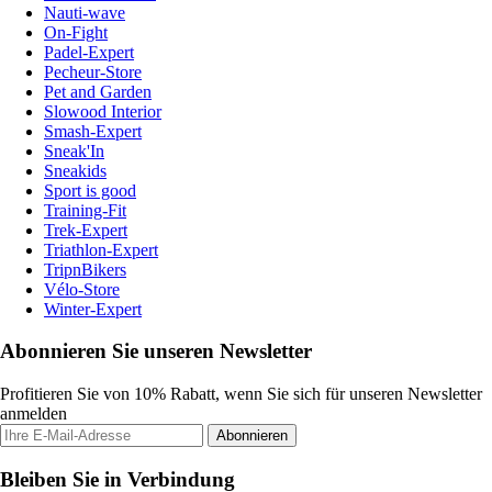
Nauti-wave
On-Fight
Padel-Expert
Pecheur-Store
Pet and Garden
Slowood Interior
Smash-Expert
Sneak'In
Sneakids
Sport is good
Training-Fit
Trek-Expert
Triathlon-Expert
TripnBikers
Vélo-Store
Winter-Expert
Abonnieren Sie unseren Newsletter
Profitieren Sie von 10% Rabatt, wenn Sie sich für unseren Newsletter
anmelden
Abonnieren
Bleiben Sie in Verbindung