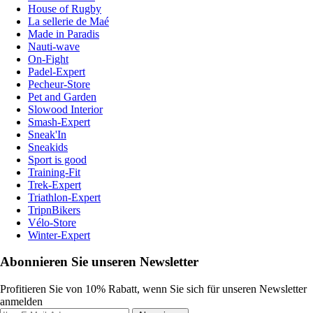
House of Rugby
La sellerie de Maé
Made in Paradis
Nauti-wave
On-Fight
Padel-Expert
Pecheur-Store
Pet and Garden
Slowood Interior
Smash-Expert
Sneak'In
Sneakids
Sport is good
Training-Fit
Trek-Expert
Triathlon-Expert
TripnBikers
Vélo-Store
Winter-Expert
Abonnieren Sie unseren Newsletter
Profitieren Sie von 10% Rabatt, wenn Sie sich für unseren Newsletter
anmelden