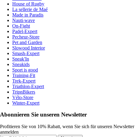
House of Rugby
La sellerie de Maé
Made in Paradis
Nauti-wave
On-Fight
Padel-Expert
Pecheur-Store
Pet and Garden
Slowood Interior
Smash-Expert
Sneak'In
Sneakids
Sport is good
Training-Fit
Trek-Expert
Triathlon-Expert
TripnBikers
Vélo-Store
Winter-Expert
Abonnieren Sie unseren Newsletter
Profitieren Sie von 10% Rabatt, wenn Sie sich für unseren Newsletter
anmelden