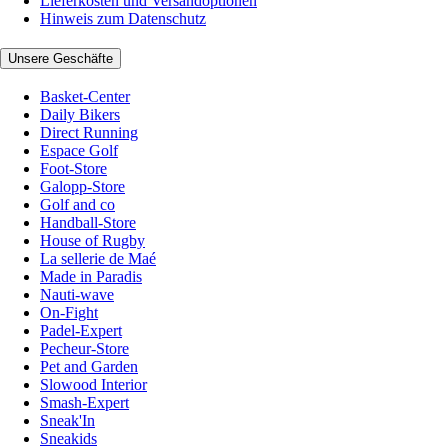
Lieferkosten und Versandoptionen
Hinweis zum Datenschutz
Unsere Geschäfte
Basket-Center
Daily Bikers
Direct Running
Espace Golf
Foot-Store
Galopp-Store
Golf and co
Handball-Store
House of Rugby
La sellerie de Maé
Made in Paradis
Nauti-wave
On-Fight
Padel-Expert
Pecheur-Store
Pet and Garden
Slowood Interior
Smash-Expert
Sneak'In
Sneakids