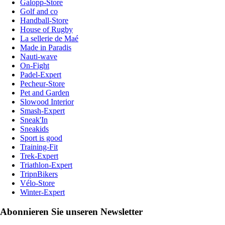
Galopp-Store
Golf and co
Handball-Store
House of Rugby
La sellerie de Maé
Made in Paradis
Nauti-wave
On-Fight
Padel-Expert
Pecheur-Store
Pet and Garden
Slowood Interior
Smash-Expert
Sneak'In
Sneakids
Sport is good
Training-Fit
Trek-Expert
Triathlon-Expert
TripnBikers
Vélo-Store
Winter-Expert
Abonnieren Sie unseren Newsletter