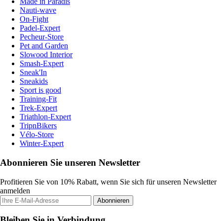
Made in Paradis
Nauti-wave
On-Fight
Padel-Expert
Pecheur-Store
Pet and Garden
Slowood Interior
Smash-Expert
Sneak'In
Sneakids
Sport is good
Training-Fit
Trek-Expert
Triathlon-Expert
TripnBikers
Vélo-Store
Winter-Expert
Abonnieren Sie unseren Newsletter
Profitieren Sie von 10% Rabatt, wenn Sie sich für unseren Newsletter
anmelden
Abonnieren
Bleiben Sie in Verbindung