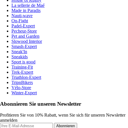
House of Rugby
La sellerie de Maé
Made in Paradis
Nauti-wave
On-Fight
Padel-Expert
Pecheur-Store
Pet and Garden
Slowood Interior
Smash-Expert
Sneak'In
Sneakids
Sport is good
Training-Fit
Trek-Expert
Triathlon-Expert
TripnBikers
Vélo-Store
Winter-Expert
Abonnieren Sie unseren Newsletter
Profitieren Sie von 10% Rabatt, wenn Sie sich für unseren Newsletter
anmelden
Abonnieren