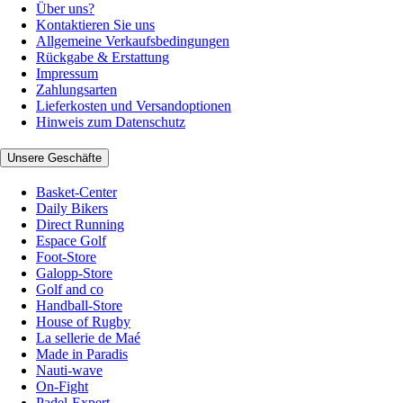
Über uns?
Kontaktieren Sie uns
Allgemeine Verkaufsbedingungen
Rückgabe & Erstattung
Impressum
Zahlungsarten
Lieferkosten und Versandoptionen
Hinweis zum Datenschutz
Unsere Geschäfte
Basket-Center
Daily Bikers
Direct Running
Espace Golf
Foot-Store
Galopp-Store
Golf and co
Handball-Store
House of Rugby
La sellerie de Maé
Made in Paradis
Nauti-wave
On-Fight
Padel-Expert