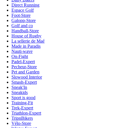
Direct Running
Espace Golf
Foot-Store
Galopp-Store
Golf and co
Handball-Store
House of Rugby
La sellerie de Maé
Made in Paradis
Nauti-wave
On-Fight
Padel-Expert
Pecheur-Store
Pet and Garden
Slowood Interior
Smash-Expert
Sneak'In
Sneakids
Sport is good
Training-Fit
Trek-Expert
Triathlon-Expert
TripnBikers
Vélo-Store