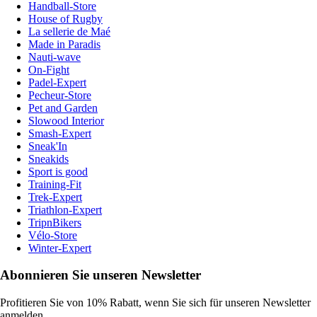
Handball-Store
House of Rugby
La sellerie de Maé
Made in Paradis
Nauti-wave
On-Fight
Padel-Expert
Pecheur-Store
Pet and Garden
Slowood Interior
Smash-Expert
Sneak'In
Sneakids
Sport is good
Training-Fit
Trek-Expert
Triathlon-Expert
TripnBikers
Vélo-Store
Winter-Expert
Abonnieren Sie unseren Newsletter
Profitieren Sie von 10% Rabatt, wenn Sie sich für unseren Newsletter
anmelden