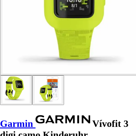
Garmin
Vívofit 3
digi camo Kinderuhr