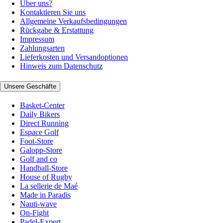
Über uns?
Kontaktieren Sie uns
Allgemeine Verkaufsbedingungen
Rückgabe & Erstattung
Impressum
Zahlungsarten
Lieferkosten und Versandoptionen
Hinweis zum Datenschutz
Unsere Geschäfte
Basket-Center
Daily Bikers
Direct Running
Espace Golf
Foot-Store
Galopp-Store
Golf and co
Handball-Store
House of Rugby
La sellerie de Maé
Made in Paradis
Nauti-wave
On-Fight
Padel-Expert