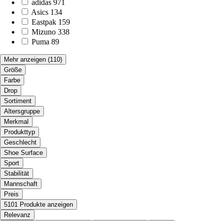
adidas
971
Asics
134
Eastpak
159
Mizuno
338
Puma
89
Mehr anzeigen
(110)
Größe
Farbe
Drop
Sortiment
Altersgruppe
Merkmal
Produkttyp
Geschlecht
Shoe Surface
Sport
Stabilität
Mannschaft
Preis
5101 Produkte anzeigen
Relevanz