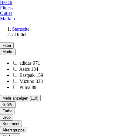
Beach
Fitness
Outlet
Marken
Startseite
/
Outlet
Filter
Marke
adidas
971
Asics
134
Eastpak
159
Mizuno
338
Puma
89
Mehr anzeigen
(110)
Größe
Farbe
Drop
Sortiment
Altersgruppe