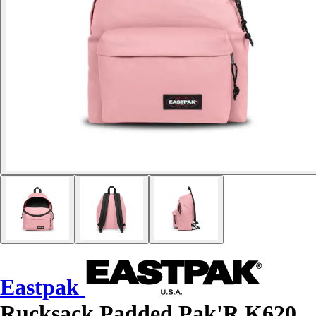
Eastpak
Rucksack Padded Pak'R K620