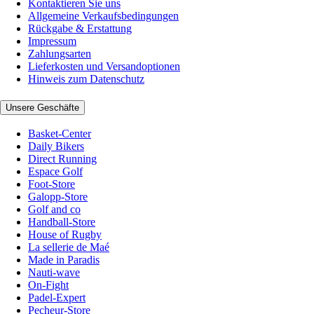
Kontaktieren Sie uns
Allgemeine Verkaufsbedingungen
Rückgabe & Erstattung
Impressum
Zahlungsarten
Lieferkosten und Versandoptionen
Hinweis zum Datenschutz
Unsere Geschäfte
Basket-Center
Daily Bikers
Direct Running
Espace Golf
Foot-Store
Galopp-Store
Golf and co
Handball-Store
House of Rugby
La sellerie de Maé
Made in Paradis
Nauti-wave
On-Fight
Padel-Expert
Pecheur-Store