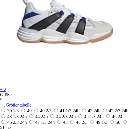
+-2
Größe
*
Größentabelle
39 1/3
40
40 2/3
41 1/3
24h
42
24h
42 2/3
24h
43 1/3
24h
44
24h
44 2/3
24h
45 1/3
24h
46
24h
46 2/3
24h
47 1/3
24h
48
48 2/3
49 1/3
50
51 1/3