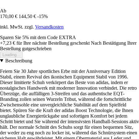
Ab
170,00 €
144,50 €
-15%
inkl. MwSt. zzgl.
Versandkosten
Sparen Sie 5%
mit dem Code
EXTRA
+7,23 €
für Ihre nächste Bestellung geschenkt
Nach Bestätigung Ihrer
Bestellung gutgeschrieben
Loading...
Beschreibung
Feiern Sie 30 Jahre sportliches Erbe mit der Anniversary Edition
Stabil, einem Revival des ikonischen Equipment Stabil von 1996.
Dieser limitierte Schuh verkörpert das Beste von adidas, indem er
nostalgisches Handwerk mit moderner Innovation verbindet. Die retro
Überzüge, die auffälligen 3-Streifen und das authentische EQT-
Branding zollen seinen Wurzeln Tribut, während die fortschrittliche
Zwischensohle eine unvergleichliche Stabilität auf dem Spielfeld
bietet. Spüren Sie die Kraft der adidas Boost Technologie, die Ihnen
unglaubliche Energierückgabe und sofortigen Komfort bei jedem
Schritt bietet und Sie während der intensivsten Handball-Sessions aktiv
hält. Der normale Schnitt des Schuhs sorgt für einen bequemen Sitz,
der weder zu eng noch zu locker ist, während das Schnürsystem einen
sicheren Halt gewährleistet. Mit einem Obermaterial aus Leder und