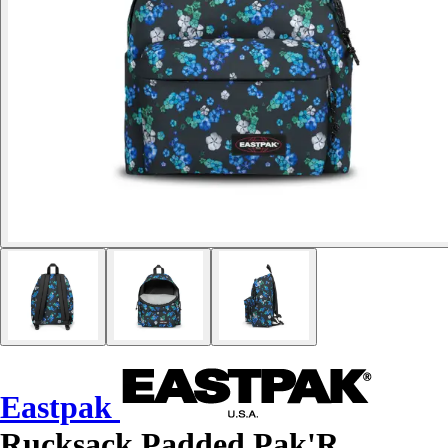
Eastpak
Rucksack Padded Pak'R