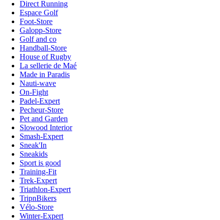
Direct Running
Espace Golf
Foot-Store
Galopp-Store
Golf and co
Handball-Store
House of Rugby
La sellerie de Maé
Made in Paradis
Nauti-wave
On-Fight
Padel-Expert
Pecheur-Store
Pet and Garden
Slowood Interior
Smash-Expert
Sneak'In
Sneakids
Sport is good
Training-Fit
Trek-Expert
Triathlon-Expert
TripnBikers
Vélo-Store
Winter-Expert