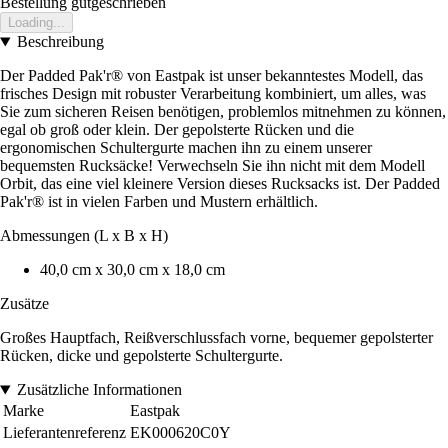
Bestellung gutgeschrieben
Loading...
Beschreibung
Der Padded Pak'r® von Eastpak ist unser bekanntestes Modell, das
frisches Design mit robuster Verarbeitung kombiniert, um alles, was
Sie zum sicheren Reisen benötigen, problemlos mitnehmen zu können,
egal ob groß oder klein. Der gepolsterte Rücken und die
ergonomischen Schultergurte machen ihn zu einem unserer
bequemsten Rucksäcke! Verwechseln Sie ihn nicht mit dem Modell
Orbit, das eine viel kleinere Version dieses Rucksacks ist. Der Padded
Pak'r® ist in vielen Farben und Mustern erhältlich.
Abmessungen (L x B x H)
40,0 cm x 30,0 cm x 18,0 cm
Zusätze
Großes Hauptfach, Reißverschlussfach vorne, bequemer gepolsterter
Rücken, dicke und gepolsterte Schultergurte.
Zusätzliche Informationen
Marke
Eastpak
Lieferantenreferenz
EK000620C0Y