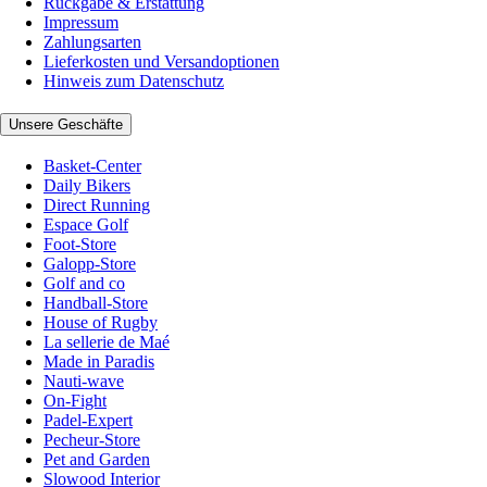
Rückgabe & Erstattung
Impressum
Zahlungsarten
Lieferkosten und Versandoptionen
Hinweis zum Datenschutz
Unsere Geschäfte
Basket-Center
Daily Bikers
Direct Running
Espace Golf
Foot-Store
Galopp-Store
Golf and co
Handball-Store
House of Rugby
La sellerie de Maé
Made in Paradis
Nauti-wave
On-Fight
Padel-Expert
Pecheur-Store
Pet and Garden
Slowood Interior