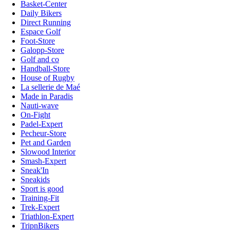
Basket-Center
Daily Bikers
Direct Running
Espace Golf
Foot-Store
Galopp-Store
Golf and co
Handball-Store
House of Rugby
La sellerie de Maé
Made in Paradis
Nauti-wave
On-Fight
Padel-Expert
Pecheur-Store
Pet and Garden
Slowood Interior
Smash-Expert
Sneak'In
Sneakids
Sport is good
Training-Fit
Trek-Expert
Triathlon-Expert
TripnBikers