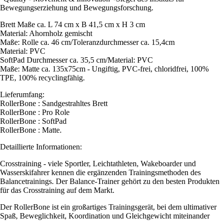
Bewegungserziehung und Bewegungsforschung.
Brett Maße ca. L 74 cm x B 41,5 cm x H 3 cm
Material: Ahornholz gemischt
Maße: Rolle ca. 46 cm/Toleranzdurchmesser ca. 15,4cm
Material: PVC
SoftPad Durchmesser ca. 35,5 cm/Material: PVC
Maße: Matte ca. 135x75cm - Ungiftig, PVC-frei, chloridfrei, 100%
TPE, 100% recyclingfähig.
Lieferumfang:
RollerBone : Sandgestrahltes Brett
RollerBone : Pro Role
RollerBone : SoftPad
RollerBone : Matte.
Detaillierte Informationen:
Crosstraining - viele Sportler, Leichtathleten, Wakeboarder und
Wasserskifahrer kennen die ergänzenden Trainingsmethoden des
Balancetrainings. Der Balance-Trainer gehört zu den besten Produkten
für das Crosstraining auf dem Markt.
Der RollerBone ist ein großartiges Trainingsgerät, bei dem ultimativer
Spaß, Beweglichkeit, Koordination und Gleichgewicht miteinander