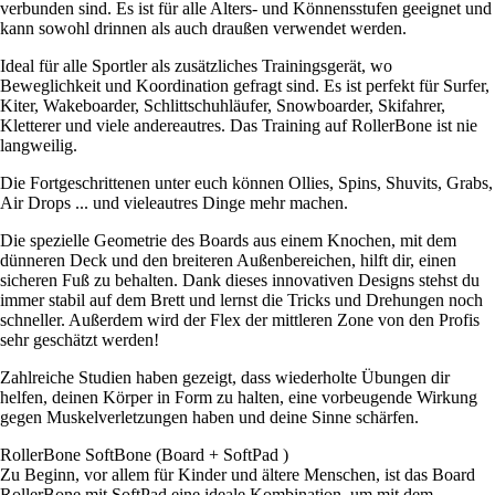
verbunden sind. Es ist für alle Alters- und Könnensstufen geeignet und
kann sowohl drinnen als auch draußen verwendet werden.
Ideal für alle Sportler als zusätzliches Trainingsgerät, wo
Beweglichkeit und Koordination gefragt sind. Es ist perfekt für Surfer,
Kiter, Wakeboarder, Schlittschuhläufer, Snowboarder, Skifahrer,
Kletterer und viele andereautres. Das Training auf RollerBone ist nie
langweilig.
Die Fortgeschrittenen unter euch können Ollies, Spins, Shuvits, Grabs,
Air Drops ... und vieleautres Dinge mehr machen.
Die spezielle Geometrie des Boards aus einem Knochen, mit dem
dünneren Deck und den breiteren Außenbereichen, hilft dir, einen
sicheren Fuß zu behalten. Dank dieses innovativen Designs stehst du
immer stabil auf dem Brett und lernst die Tricks und Drehungen noch
schneller. Außerdem wird der Flex der mittleren Zone von den Profis
sehr geschätzt werden!
Zahlreiche Studien haben gezeigt, dass wiederholte Übungen dir
helfen, deinen Körper in Form zu halten, eine vorbeugende Wirkung
gegen Muskelverletzungen haben und deine Sinne schärfen.
RollerBone SoftBone (Board + SoftPad )
Zu Beginn, vor allem für Kinder und ältere Menschen, ist das Board
RollerBone mit SoftPad eine ideale Kombination, um mit dem