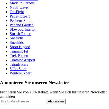
Made in Paradis
Nauti-wave
On-Fight
Padel-Expert
Pecheur-Store
Pet and Garden
Slowood Interior
Smash-Expert
Sneak'In
Sneakids
Sport is good
Training-Fit
Trek-Expert
Triathlon-Expert
TripnBikers
Vélo-Store
Winter-Expert
Abonnieren Sie unseren Newsletter
Profitieren Sie von 10% Rabatt, wenn Sie sich für unseren Newsletter
anmelden
Abonnieren