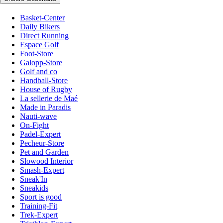
Basket-Center
Daily Bikers
Direct Running
Espace Golf
Foot-Store
Galopp-Store
Golf and co
Handball-Store
House of Rugby
La sellerie de Maé
Made in Paradis
Nauti-wave
On-Fight
Padel-Expert
Pecheur-Store
Pet and Garden
Slowood Interior
Smash-Expert
Sneak'In
Sneakids
Sport is good
Training-Fit
Trek-Expert