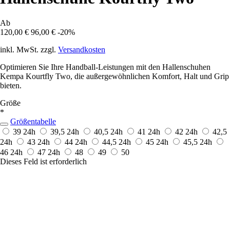
Ab
120,00 €
96,00 €
-20%
inkl. MwSt. zzgl.
Versandkosten
Optimieren Sie Ihre Handball-Leistungen mit den Hallenschuhen
Kempa Kourtfly Two, die außergewöhnlichen Komfort, Halt und Grip
bieten.
Größe
*
Größentabelle
39
24h
39,5
24h
40,5
24h
41
24h
42
24h
42,5
24h
43
24h
44
24h
44,5
24h
45
24h
45,5
24h
46
24h
47
24h
48
49
50
Dieses Feld ist erforderlich