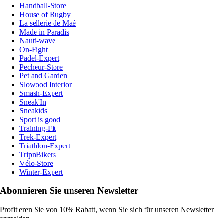
Handball-Store
House of Rugby
La sellerie de Maé
Made in Paradis
Nauti-wave
On-Fight
Padel-Expert
Pecheur-Store
Pet and Garden
Slowood Interior
Smash-Expert
Sneak'In
Sneakids
Sport is good
Training-Fit
Trek-Expert
Triathlon-Expert
TripnBikers
Vélo-Store
Winter-Expert
Abonnieren Sie unseren Newsletter
Profitieren Sie von 10% Rabatt, wenn Sie sich für unseren Newsletter