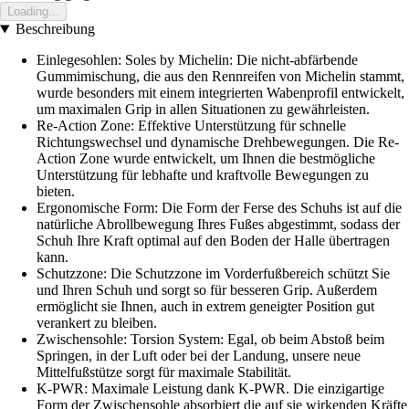
Loading...
Beschreibung
Einlegesohlen: Soles by Michelin: Die nicht-abfärbende
Gummimischung, die aus den Rennreifen von Michelin stammt,
wurde besonders mit einem integrierten Wabenprofil entwickelt,
um maximalen Grip in allen Situationen zu gewährleisten.
Re-Action Zone: Effektive Unterstützung für schnelle
Richtungswechsel und dynamische Drehbewegungen. Die Re-
Action Zone wurde entwickelt, um Ihnen die bestmögliche
Unterstützung für lebhafte und kraftvolle Bewegungen zu
bieten.
Ergonomische Form: Die Form der Ferse des Schuhs ist auf die
natürliche Abrollbewegung Ihres Fußes abgestimmt, sodass der
Schuh Ihre Kraft optimal auf den Boden der Halle übertragen
kann.
Schutzzone: Die Schutzzone im Vorderfußbereich schützt Sie
und Ihren Schuh und sorgt so für besseren Grip. Außerdem
ermöglicht sie Ihnen, auch in extrem geneigter Position gut
verankert zu bleiben.
Zwischensohle: Torsion System: Egal, ob beim Abstoß beim
Springen, in der Luft oder bei der Landung, unsere neue
Mittelfußstütze sorgt für maximale Stabilität.
K-PWR: Maximale Leistung dank K-PWR. Die einzigartige
Form der Zwischensohle absorbiert die auf sie wirkenden Kräfte