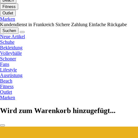
Beach
Fitness
Outlet
Marken
Kundendienst in Frankreich
Sichere Zahlung
Einfache Rückgabe
Suchen
Neue Artikel
Schuhe
Bekleidung
Volleybälle
Schoner
Fans
Lifestyle
Ausrüstung
Beach
Fitness
Outlet
Marken
Wird zum Warenkorb hinzugefügt...