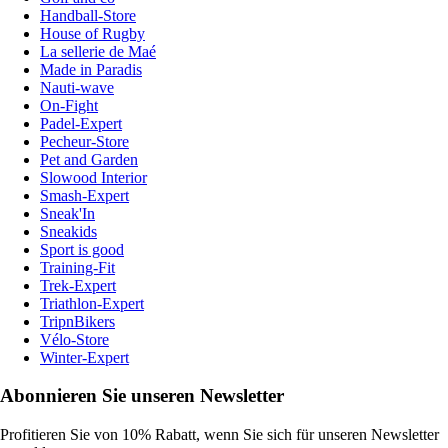
Handball-Store
House of Rugby
La sellerie de Maé
Made in Paradis
Nauti-wave
On-Fight
Padel-Expert
Pecheur-Store
Pet and Garden
Slowood Interior
Smash-Expert
Sneak'In
Sneakids
Sport is good
Training-Fit
Trek-Expert
Triathlon-Expert
TripnBikers
Vélo-Store
Winter-Expert
Abonnieren Sie unseren Newsletter
Profitieren Sie von 10% Rabatt, wenn Sie sich für unseren Newsletter