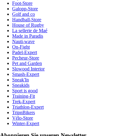
Foot-Store
Galopp-Store
Golf and co
Handball-Store
House of Rugby
La sellerie de Maé
Made in Paradis
Nauti-wave
On-Fight
Padel-Expert
Pecheur-Store
Pet and Garden
Slowood Interior
Smash-Expert
Sneak'In
Sneakids
Sport is good
Training-Fit
Trek-Expert
Triathlon-Expert
TripnBikers
Vélo-Store
Winter-Expert
Abonnieren Sie unseren Newsletter