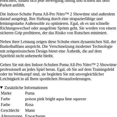
erleichtert, sodass sich jede Bewegung flüssig und schnell auf dem
Parkett anfühlt.
Die Indoor-Schuhe Puma All-Pro Nitro™ 2 Showtime sind außerdem
darauf ausgelegt, Ihre Haftung durch eine strapazierfähige und
leistungsstarke Außensohle zu optimieren. Egal, ob es um schnelle
Richtungswechsel oder ausgelöste Sprints geht, Sie werden von einem
sicheren Grip profitieren, der das Risiko von Rutschen minimiert.
Neben ihrer Leistung zeigen diese Schuhe einen dynamischen Stil, der
Basketballfans anspricht. Die Verschmelzung moderner Technologie
mit zeitgenössischem Design bietet eine Ästhetik, die auf dem
Spielfeld nicht unbemerkt bleibt.
Gehen Sie mit den Indoor-Schuhen Puma All-Pro Nitro™ 2 Showtime
professionell an jedes Spiel heran. Egal, ob Sie auf dem Trainingsfeld
oder im Wettkampf sind, sie begleiten Sie mit unvergleichlicher
Leichtigkeit in all Ihren sportlichen Herausforderungen.
Zusätzliche Informationen
Marke
Puma
Farbe
poison pink bright aqua lime squeeze
Farbe
Rosa
Geschlecht
Mann
Altersgruppe
Erwachsene