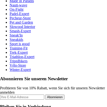
Made in Paradis
Nauti-wave
On-Fight
Padel-Expert
Pecheur-Store
Pet and Garden
Slowood Interior
Smash-Expert
Sneak'In
Sneakids
Sport is good
Training-Fit
Trek-Expert
Triathlon-Expert
TripnBikers
Vélo-Store
Winter-Expert
Abonnieren Sie unseren Newsletter
Profitieren Sie von 10% Rabatt, wenn Sie sich für unseren Newsletter
anmelden
Abonnieren
Bleiben Sie in Verbindung