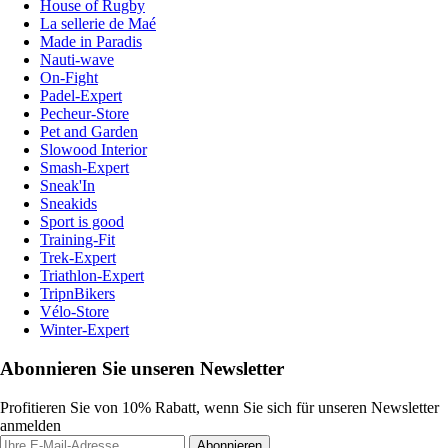
House of Rugby
La sellerie de Maé
Made in Paradis
Nauti-wave
On-Fight
Padel-Expert
Pecheur-Store
Pet and Garden
Slowood Interior
Smash-Expert
Sneak'In
Sneakids
Sport is good
Training-Fit
Trek-Expert
Triathlon-Expert
TripnBikers
Vélo-Store
Winter-Expert
Abonnieren Sie unseren Newsletter
Profitieren Sie von 10% Rabatt, wenn Sie sich für unseren Newsletter
anmelden
Abonnieren