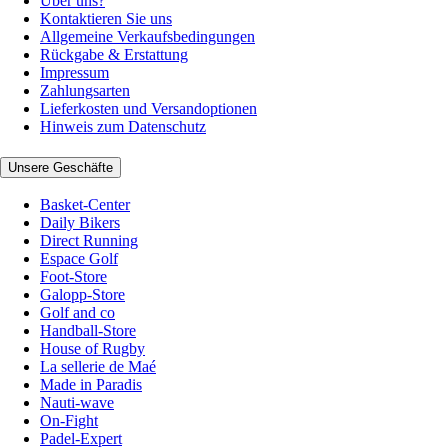
Über uns?
Kontaktieren Sie uns
Allgemeine Verkaufsbedingungen
Rückgabe & Erstattung
Impressum
Zahlungsarten
Lieferkosten und Versandoptionen
Hinweis zum Datenschutz
Unsere Geschäfte
Basket-Center
Daily Bikers
Direct Running
Espace Golf
Foot-Store
Galopp-Store
Golf and co
Handball-Store
House of Rugby
La sellerie de Maé
Made in Paradis
Nauti-wave
On-Fight
Padel-Expert