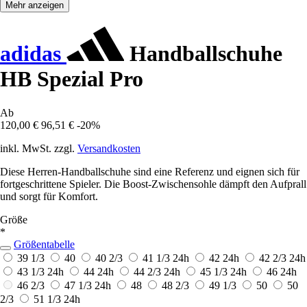
Mehr anzeigen
adidas
Handballschuhe
HB Spezial Pro
Ab
120,00 €
96,51 €
-20%
inkl. MwSt. zzgl.
Versandkosten
Diese Herren-Handballschuhe sind eine Referenz und eignen sich für
fortgeschrittene Spieler. Die Boost-Zwischensohle dämpft den Aufprall
und sorgt für Komfort.
Größe
*
Größentabelle
39 1/3
40
40 2/3
41 1/3
24h
42
24h
42 2/3
24h
43 1/3
24h
44
24h
44 2/3
24h
45 1/3
24h
46
24h
46 2/3
47 1/3
24h
48
48 2/3
49 1/3
50
50
2/3
51 1/3
24h