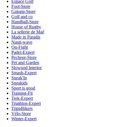
Espace Golf
Foot-Store
Galopp-Store
Golf and co
Handball-Store
House of Rugby
La sellerie de Maé
Made in Paradis
Nauti-wave
On-Fight
Padel-Expert
Pecheur-Store
Pet and Garden
Slowood Interior
Smash-Expert
Sneak'In
Sneakids
Sport is good
Training-Fit
Trek-Expert
Triathlon-Expert
TripnBikers
Vélo-Store
Winter-Expert